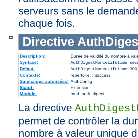
serveurs sans le demander 
chaque fois.
Directive
AuthDiges
Description:
Durée de validité du nombre à val
Syntaxe:
AuthDigestNonceLifetime
sec
Défaut:
AuthDigestNonceLifetime 300
Contexte:
répertoire, .htaccess
Surcharges autorisées:
AuthConfig
Statut:
Extension
Module:
mod_auth_digest
La directive
AuthDigest
permet de contrôler la dur
nombre à valeur unique d