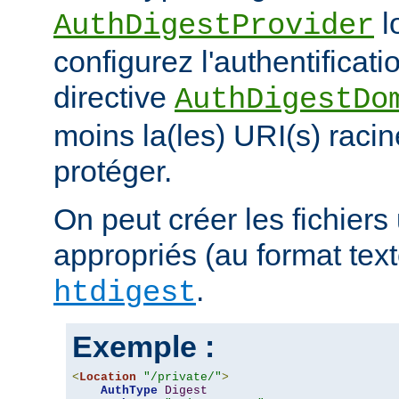
l
AuthDigestProvider
configurez l'authentificati
directive
AuthDigestDo
moins la(les) URI(s) racin
protéger.
On peut créer les fichiers 
appropriés (au format texte)
.
htdigest
Exemple :
<
Location
"/private/"
>
AuthType
Digest