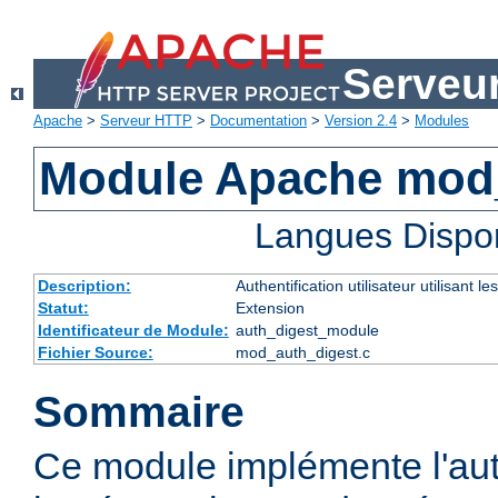
Serveu
Apache
>
Serveur HTTP
>
Documentation
>
Version 2.4
>
Modules
Module Apache mod
Langues Dispo
Description:
Authentification utilisateur utilisant
Statut:
Extension
Identificateur de Module:
auth_digest_module
Fichier Source:
mod_auth_digest.c
Sommaire
Ce module implémente l'aut