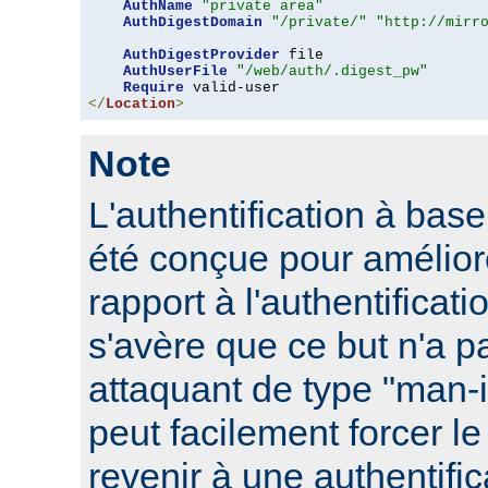
AuthName
"private area"
AuthDigestDomain
"/private/"
"http://mirr
AuthDigestProvider
 file

AuthUserFile
"/web/auth/.digest_pw"
Require
</
Location
>
Note
L'authentification à ba
été conçue pour améliore
rapport à l'authentificati
s'avère que ce but n'a pa
attaquant de type "man-
peut facilement forcer le
revenir à une authentifi