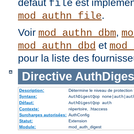
défaut
est implémen
file
.
mod_authn_file
Voir
,
mod_authn_dbm
mo
et
mod_authn_dbd
mod_
pour la liste des fourniss
Directive
AuthDige
Description:
Détermine le niveau de protection 
Syntaxe:
AuthDigestQop none|auth|aut
Défaut:
AuthDigestQop auth
Contexte:
répertoire, .htaccess
Surcharges autorisées:
AuthConfig
Statut:
Extension
Module:
mod_auth_digest