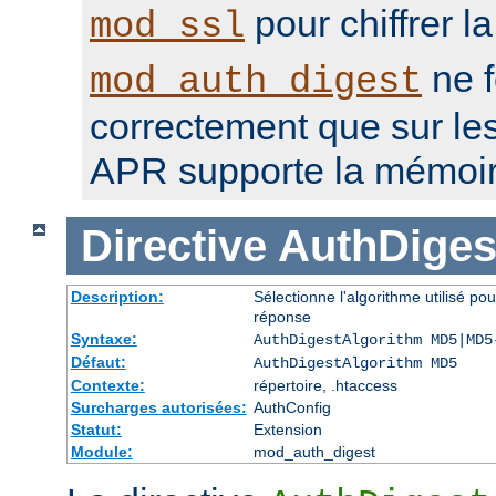
pour chiffrer l
mod_ssl
ne f
mod_auth_digest
correctement que sur le
APR supporte la mémoir
Directive
AuthDiges
Description:
Sélectionne l'algorithme utilisé po
réponse
Syntaxe:
AuthDigestAlgorithm MD5|MD5
Défaut:
AuthDigestAlgorithm MD5
Contexte:
répertoire, .htaccess
Surcharges autorisées:
AuthConfig
Statut:
Extension
Module:
mod_auth_digest