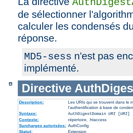
La directive
AuthDigest
de sélectionner l'algorithm
calculer les condensés du 
réponse.
n'est pas en
MD5-sess
implémenté.
Directive
AuthDige
Description:
Les URIs qui se trouvent dans le
l'authentification à base de conde
Syntaxe:
AuthDigestDomain
URI
[
URI
] 
Contexte:
répertoire, .htaccess
Surcharges autorisées:
AuthConfig
Statut:
Extension