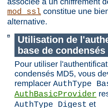
associée à un chiffrement d
constitue une bie
mod_ssl
alternative.
Utilisation de l'auth
base de condensés
Pour utiliser l'authentific
condensés MD5, vous de
remplacer
AuthType Ba
re
AuthBasicProvider
et
AuthType Digest