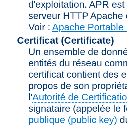
d'exploitation. APR es
serveur HTTP Apache 
Voir :
Apache Portable 
Certificat (Certificate)
Un ensemble de donnée
entités du réseau comm
certificat contient des
propos de son propriéta
l'
Autorité de Certificati
signataire (appelée le 
publique (public key)
du