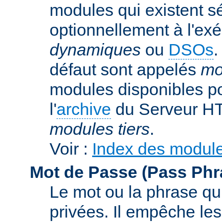
modules qui existent s
optionnellement à l'ex
dynamiques
ou
DSOs
.
défaut sont appelés
mo
modules disponibles po
l'
archive
du Serveur HT
modules tiers
.
Voir :
Index des modul
Mot de Passe (Pass Phr
Le mot ou la phrase qui
privées. Il empêche les