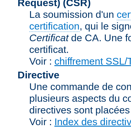
Request)
(CSR)
La soumission d'un
cer
certification
, qui le sig
Certificat
de CA. Une foi
certificat.
Voir :
chiffrement SSL
Directive
Une commande de confi
plusieurs aspects du c
directives sont placée
Voir :
Index des directi