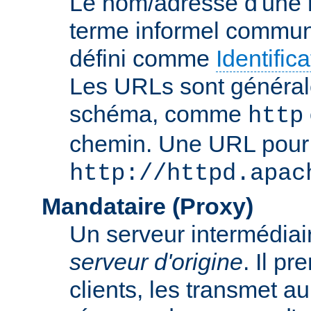
Le nom/adresse d'une res
terme informel commun
défini comme
Identifi
Les URLs sont général
schéma, comme
http
chemin. Une URL pour c
http://httpd.apac
Mandataire (Proxy)
Un serveur intermédiaire
serveur d'origine
. Il p
clients, les transmet au