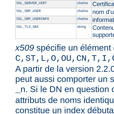
Certifi
chaîne
SSL_SERVER_CERT
nom d'u
chaîne
SSL_SRP_USER
informat
chaîne
SSL_SRP_USERINFO
Contenu
string
SSL_TLS_SNI
supporté
x509
spécifie un élément
C,ST,L,O,OU,CN,T,I,
A partir de la version 2.2
peut aussi comporter un 
. Si le DN en question
_n
attributs de noms identiqu
constitue un index débuta