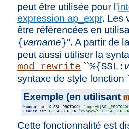
peut être utilisée pour l'
in
expression ap_expr
. Les 
être référencées en utilisa
varname
''. A partir de 
{
}
peut aussi utiliser la synt
``
mod_rewrite
%{SSL:
syntaxe de style fonction `
Exemple (en utilisant
m
Header
 set X-SSL-PROTOCOL 
"expr=%{SSL_PROTOCO
Header
 set X-SSL-CIPHER 
"expr=%{SSL:SSL_CIPHE
Cette fonctionnalité est 