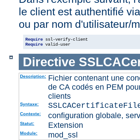
le client est authentifié via
ou par nom d'utilisateur/m
Require
Require
 valid-user
Directive
SSLCACert
Fichier contenant une conc
Description:
de CA codés en PEM pour l
clients
SSLCACertificateFi
Syntaxe:
configuration globale, serv
Contexte:
Extension
Statut:
mod_ssl
Module: