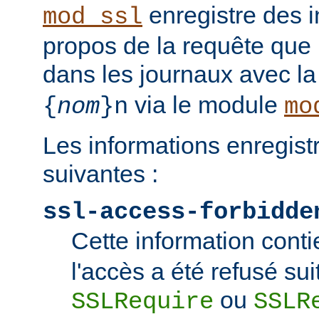
enregistre des i
mod_ssl
propos de la requête que l
dans les journaux avec l
via le module
{
nom
}n
mo
Les informations enregist
suivantes :
ssl-access-forbidde
Cette information conti
l'accès a été refusé sui
ou
SSLRequire
SSLR