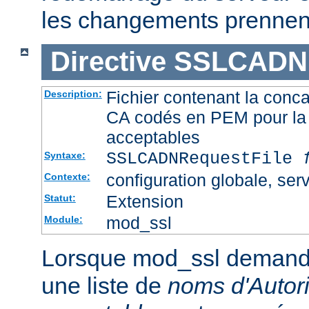
les changements prennent
Directive
SSLCADNR
Fichier contenant la conca
Description:
CA codés en PEM pour la 
acceptables
SSLCADNRequestFile
Syntaxe:
configuration globale, serv
Contexte:
Extension
Statut:
mod_ssl
Module:
Lorsque mod_ssl demande u
une liste de
noms d'Autori