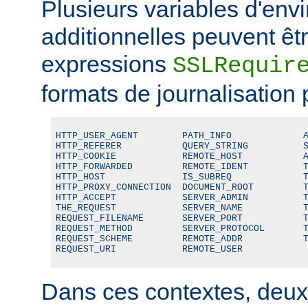
Plusieurs variables d'en
additionnelles peuvent êtr
expressions
SSLRequir
formats de journalisation 
HTTP_USER_AGENT        PATH_INFO             A
HTTP_REFERER           QUERY_STRING          S
HTTP_COOKIE            REMOTE_HOST           A
HTTP_FORWARDED         REMOTE_IDENT          T
HTTP_HOST              IS_SUBREQ             T
HTTP_PROXY_CONNECTION  DOCUMENT_ROOT         T
HTTP_ACCEPT            SERVER_ADMIN          T
THE_REQUEST            SERVER_NAME           T
REQUEST_FILENAME       SERVER_PORT           T
REQUEST_METHOD         SERVER_PROTOCOL       T
REQUEST_SCHEME         REMOTE_ADDR           T
REQUEST_URI            REMOTE_USER
Dans ces contextes, deux