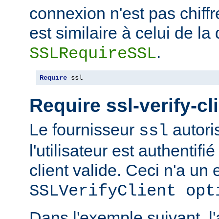
connexion n'est pas chiffr
est similaire à celui de la 
.
SSLRequireSSL
Require
 ssl
Require ssl-verify-cl
Le fournisseur
autoris
ssl
l'utilisateur est authentifié
client valide. Ceci n'a un e
SSLVerifyClient opt
Dans l'exemple suivant, l'