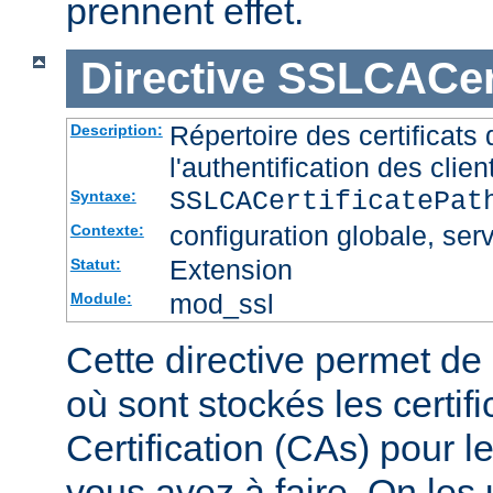
prennent effet.
Directive
SSLCACert
Répertoire des certificat
Description:
l'authentification des clien
SSLCACertificatePa
Syntaxe:
configuration globale, serv
Contexte:
Extension
Statut:
mod_ssl
Module:
Cette directive permet de d
où sont stockés les certif
Certification (CAs) pour l
vous avez à faire. On les u