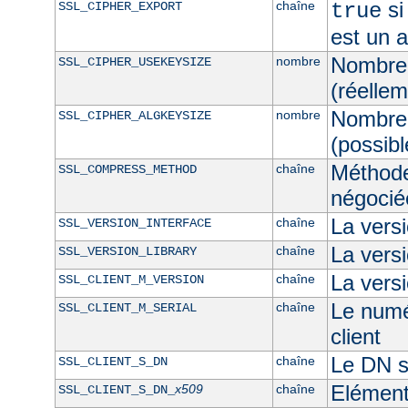
si
chaîne
SSL_CIPHER_EXPORT
true
est un 
Nombre 
nombre
SSL_CIPHER_USEKEYSIZE
(réellem
Nombre 
nombre
SSL_CIPHER_ALGKEYSIZE
(possibl
Méthod
chaîne
SSL_COMPRESS_METHOD
négocié
La vers
chaîne
SSL_VERSION_INTERFACE
La ver
chaîne
SSL_VERSION_LIBRARY
La versi
chaîne
SSL_CLIENT_M_VERSION
Le numér
chaîne
SSL_CLIENT_M_SERIAL
client
Le DN su
chaîne
SSL_CLIENT_S_DN
Elément
x509
chaîne
SSL_CLIENT_S_DN_