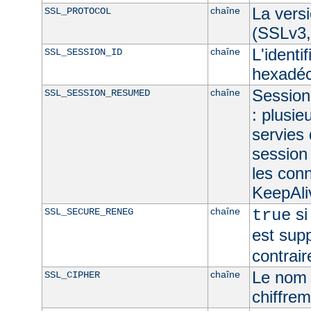
La vers
chaîne
SSL_PROTOCOL
(SSLv3,
L'identi
chaîne
SSL_SESSION_ID
hexadéc
Session 
chaîne
SSL_SESSION_RESUMED
: plusie
servies
session 
les con
KeepAliv
si
chaîne
SSL_SECURE_RENEG
true
est sup
contrair
Le nom 
chaîne
SSL_CIPHER
chiffre