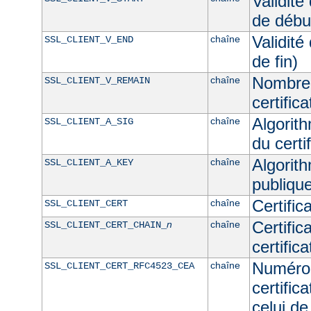
Validité
de débu
Validité
chaîne
SSL_CLIENT_V_END
de fin)
Nombre 
chaîne
SSL_CLIENT_V_REMAIN
certifica
Algorith
chaîne
SSL_CLIENT_A_SIG
du certif
Algorith
chaîne
SSL_CLIENT_A_KEY
publique
Certific
chaîne
SSL_CLIENT_CERT
Certific
n
chaîne
SSL_CLIENT_CERT_CHAIN_
certific
Numéro 
chaîne
SSL_CLIENT_CERT_RFC4523_CEA
certific
celui de