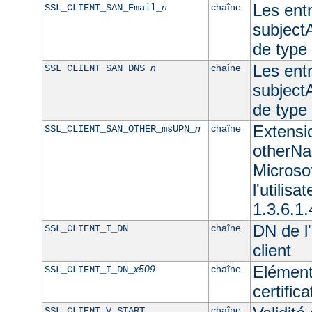
Les ent
n
chaîne
SSL_CLIENT_SAN_Email_
subjectA
de type
Les ent
n
chaîne
SSL_CLIENT_SAN_DNS_
subjectA
de typ
Extensi
n
chaîne
SSL_CLIENT_SAN_OTHER_msUPN_
otherNam
Microso
l'utilisa
1.3.6.1.
DN de l'
chaîne
SSL_CLIENT_I_DN
client
Elément
x509
chaîne
SSL_CLIENT_I_DN_
certifica
chaîne
SSL_CLIENT_V_START