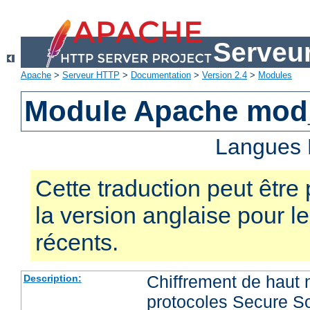
Serveu
Apache
>
Serveur HTTP
>
Documentation
>
Version 2.4
>
Modules
Module Apache mod
Langues 
Cette traduction peut être 
la version anglaise pour 
récents.
Chiffrement de haut 
Description:
protocoles Secure So