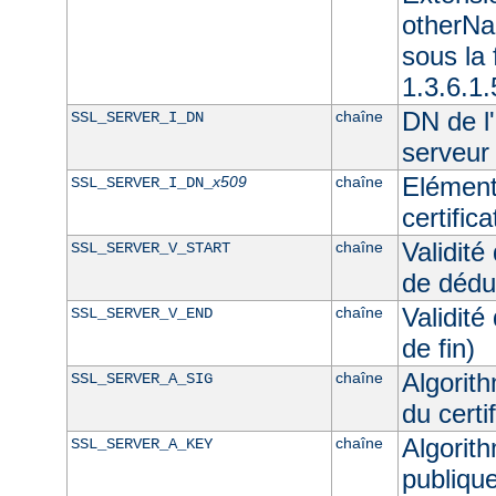
otherNam
sous l
1.3.6.1
DN de l'
chaîne
SSL_SERVER_I_DN
serveur
Elément
x509
chaîne
SSL_SERVER_I_DN_
certific
Validité
chaîne
SSL_SERVER_V_START
de dédu
Validité
chaîne
SSL_SERVER_V_END
de fin)
Algorith
chaîne
SSL_SERVER_A_SIG
du certi
Algorith
chaîne
SSL_SERVER_A_KEY
publique