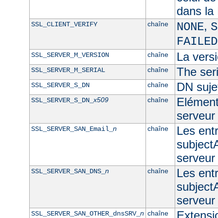
dans l
,
chaîne
SSL_CLIENT_VERIFY
NONE
S
FAILED
La versi
chaîne
SSL_SERVER_M_VERSION
The seri
chaîne
SSL_SERVER_M_SERIAL
DN sujet
chaîne
SSL_SERVER_S_DN
Elément 
x509
chaîne
SSL_SERVER_S_DN_
serveur
Les ent
n
chaîne
SSL_SERVER_SAN_Email_
subjectA
serveur
Les ent
n
chaîne
SSL_SERVER_SAN_DNS_
subjectA
serveu
Extensi
n
chaîne
SSL_SERVER_SAN_OTHER_dnsSRV_