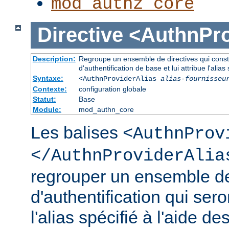
mod_authz_core
Directive
<AuthnPro
Description:
Regroupe un ensemble de directives qui consti
d'authentification de base et lui attribue l'alias 
Syntaxe:
<AuthnProviderAlias
alias-fournisseu
Contexte:
configuration globale
Statut:
Base
Module:
mod_authn_core
Les balises
<AuthnProv
</AuthnProviderAlia
regrouper un ensemble de
d'authentification qui ser
l'alias spécifié à l'aide de