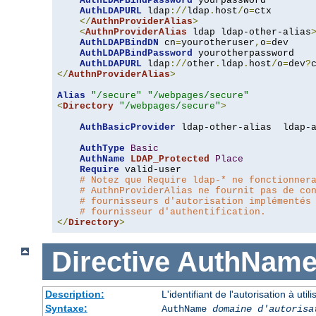
AuthLDAPBindPassword
 yourpassword

AuthLDAPURL
 ldap
://
ldap
.
host
/
o
=
ctx

</
AuthnProviderAlias
>
<
AuthnProviderAlias
 ldap ldap-other-alias
AuthLDAPBindDN
 cn
=
yourotheruser
,
o
=
dev

AuthLDAPBindPassword
 yourotherpassword

AuthLDAPURL
 ldap
://
other
.
ldap
.
host
/
o
=
dev
?
</
AuthnProviderAlias
>
Alias
"/secure"
"/webpages/secure"
<
Directory
"/webpages/secure"
>
AuthBasicProvider
 ldap-other-alias  ldap-a
AuthType
Basic
AuthName
LDAP_Protected
Place
Require
 valid-user

# Notez que Require ldap-* ne fonctionner
# AuthnProviderAlias ne fournit pas de co
# fournisseurs d'autorisation implémentés
# fournisseur d'authentification.
</
Directory
>
Directive
AuthNam
Description:
L'identifiant de l'autorisation à uti
Syntaxe:
AuthName
domaine d'autorisa