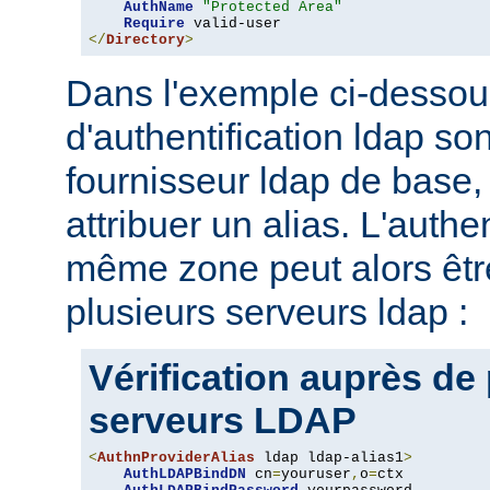
AuthName
"Protected Area"
Require
</
Directory
>
Dans l'exemple ci-dessou
d'authentification ldap son
fournisseur ldap de base, 
attribuer un alias. L'authe
même zone peut alors être
plusieurs serveurs ldap :
Vérification auprès de
serveurs LDAP
<
AuthnProviderAlias
 ldap ldap-alias1
>
AuthLDAPBindDN
 cn
=
youruser
,
o
=
ctx
