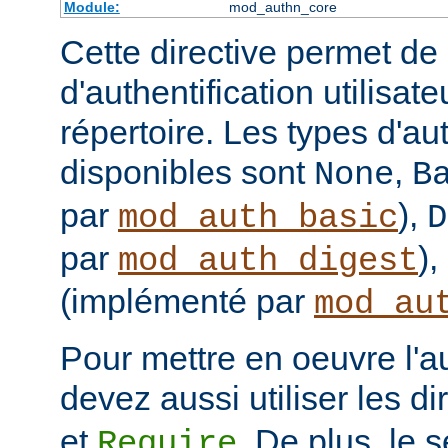
Module:
mod_authn_core
Cette directive permet de d
d'authentification utilisat
répertoire. Les types d'aut
disponibles sont
,
None
B
par
),
mod_auth_basic
D
par
),
mod_auth_digest
(implémenté par
mod_au
Pour mettre en oeuvre l'au
devez aussi utiliser les d
et
. De plus, le 
Require