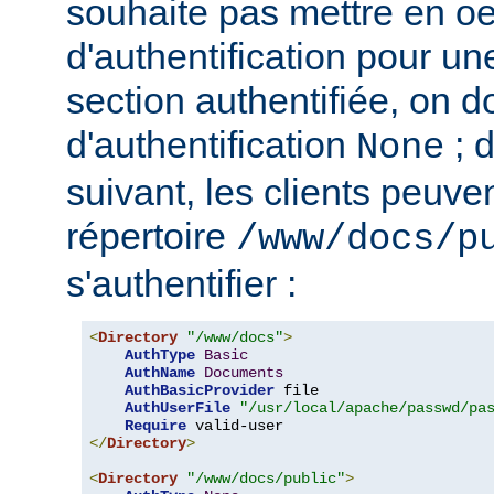
souhaite pas mettre en o
d'authentification pour u
section authentifiée, on doi
d'authentification
; 
None
suivant, les clients peuv
répertoire
/www/docs/p
s'authentifier :
<
Directory
"/www/docs"
>
AuthType
Basic
AuthName
Documents
AuthBasicProvider
 file

AuthUserFile
"/usr/local/apache/passwd/pa
Require
</
Directory
>
<
Directory
"/www/docs/public"
>