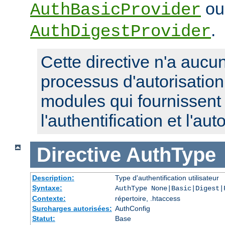
ou
AuthBasicProvider
.
AuthDigestProvider
Cette directive n'a aucun
processus d'autorisatio
modules qui fournissent 
l'authentification et l'aut
Directive
AuthType
Description:
Type d'authentification utilisateur
Syntaxe:
AuthType None|Basic|Digest|
Contexte:
répertoire, .htaccess
Surcharges autorisées:
AuthConfig
Statut:
Base