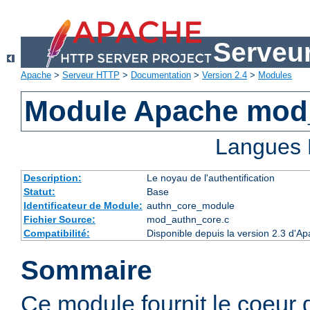
Serveu
Apache
>
Serveur HTTP
>
Documentation
>
Version 2.4
>
Modules
Module Apache mod
Langues 
Description:
Le noyau de l'authentification
Statut:
Base
Identificateur de Module:
authn_core_module
Fichier Source:
mod_authn_core.c
Compatibilité:
Disponible depuis la version 2.3 d'A
Sommaire
Ce module fournit le coeur 