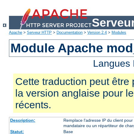
Serveu
Apache
>
Serveur HTTP
>
Documentation
>
Version 2.4
>
Modules
Module Apache mod
Langues 
Cette traduction peut être 
la version anglaise pour 
récents.
Description:
Remplace l'adresse IP du client pour 
mandataire ou un répartiteur de charg
Statut:
Base