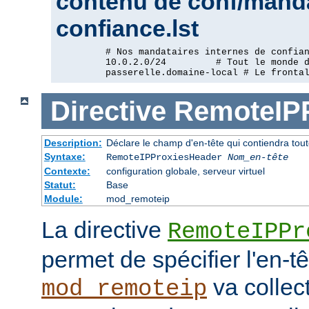
contenu de conf/manda
confiance.lst
         # Nos mandataires internes de confian
         10.0.2.0/24         # Tout le monde d
         passerelle.domaine-local # Le fronta
Directive
RemoteIP
Description:
Déclare le champ d'en-tête qui contiendra tout
Syntaxe:
RemoteIPProxiesHeader
Nom_en-tête
Contexte:
configuration globale, serveur virtuel
Statut:
Base
Module:
mod_remoteip
La directive
RemoteIPPr
permet de spécifier l'en-t
va collect
mod_remoteip