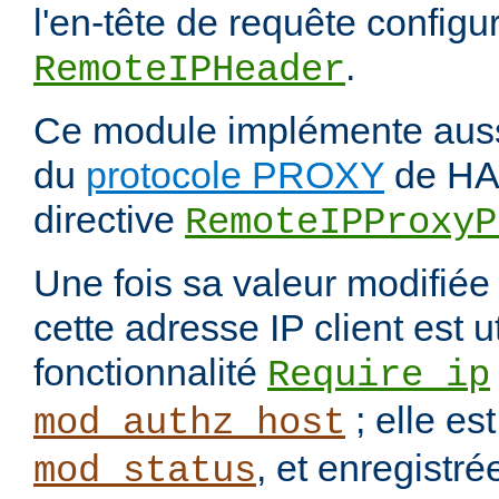
l'en-tête de requête configur
.
RemoteIPHeader
Ce module implémente aussi
du
protocole PROXY
de HAP
directive
RemoteIPProxyP
Une fois sa valeur modifié
cette adresse IP client est u
fonctionnalité
Require ip
; elle es
mod_authz_host
, et enregistré
mod_status