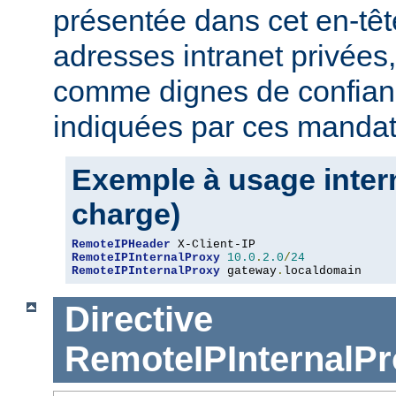
présentée dans cet en-têt
adresses intranet privées
comme dignes de confianc
indiquées par ces mandat
Exemple à usage intern
charge)
RemoteIPHeader
RemoteIPInternalProxy
10.0
.
2.0
/
24
RemoteIPInternalProxy
 gateway
.
localdomain
Directive
RemoteIPInternalPr