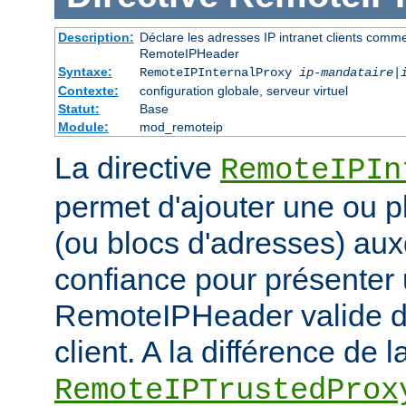
Description:
Déclare les adresses IP intranet clients comm
RemoteIPHeader
Syntaxe:
RemoteIPInternalProxy
ip-mandataire
|
Contexte:
configuration globale, serveur virtuel
Statut:
Base
Module:
mod_remoteip
La directive
RemoteIPIn
permet d'ajouter une ou p
(ou blocs d'adresses) aux
confiance pour présenter 
RemoteIPHeader valide de
client. A la différence de l
RemoteIPTrustedProx