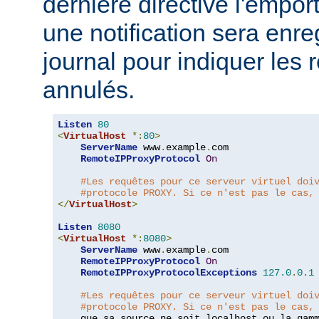
dernière directive l'emport
une notification sera enre
journal pour indiquer les 
annulés.
Listen
80
<
VirtualHost
*:
80
>
ServerName
 www
.
example
.
com

RemoteIPProxyProtocol
On
#Les requêtes pour ce serveur virtuel doi
#protocole PROXY. Si ce n'est pas le cas,
</
VirtualHost
>
Listen
8080
<
VirtualHost
*:
8080
>
ServerName
 www
.
example
.
com

RemoteIPProxyProtocol
On
RemoteIPProxyProtocolExceptions
127.0
.
0.1
#Les requêtes pour ce serveur virtuel doi
#protocole PROXY. Si ce n'est pas le cas,
    que sa source ne soit localhost ou la gam