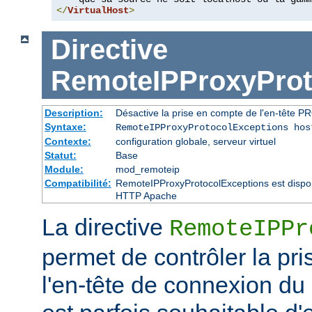
</
VirtualHost
>
Directive
RemoteIPProxyProt
Description:
Désactive la prise en compte de l'en-tête P
Syntaxe:
RemoteIPProxyProtocolExceptions hos
Contexte:
configuration globale, serveur virtuel
Statut:
Base
Module:
mod_remoteip
Compatibilité:
RemoteIPProxyProtocolExceptions est disponi
HTTP Apache
La directive
RemoteIPPr
permet de contrôler la pr
l'en-tête de connexion du