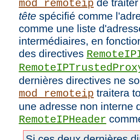
de traiter
mod_remoteip
tête
spécifié comme l'adre
comme une liste d'adresse
intermédiaires, en fonctio
des directives
RemoteIP
RemoteIPTrustedProx
dernières directives ne so
traitera t
mod_remoteip
une adresse non interne d
comme 
RemoteIPHeader
Si ces deux dernières di