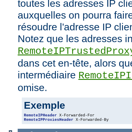
toutes les adresses IP cli
auxquelles on pourra fair
résoudre l'adresse IP clie
Notez que les adresses i
RemoteIPTrustedProx
dans cet en-tête, alors q
intermédiaire
RemoteIPI
omise.
Exemple
RemoteIPHeader
RemoteIPProxiesHeader
 X-Forwarded-By