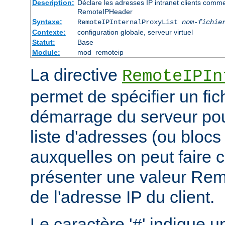
Description:
Déclare les adresses IP intranet clients comm
RemoteIPHeader
Syntaxe:
RemoteIPInternalProxyList
nom-fichie
Contexte:
configuration globale, serveur virtuel
Statut:
Base
Module:
mod_remoteip
La directive
RemoteIPIn
permet de spécifier un fic
démarrage du serveur pou
liste d'adresses (ou blocs
auxquelles on peut faire 
présenter une valeur Re
de l'adresse IP du client.
Le caractère '
' indique u