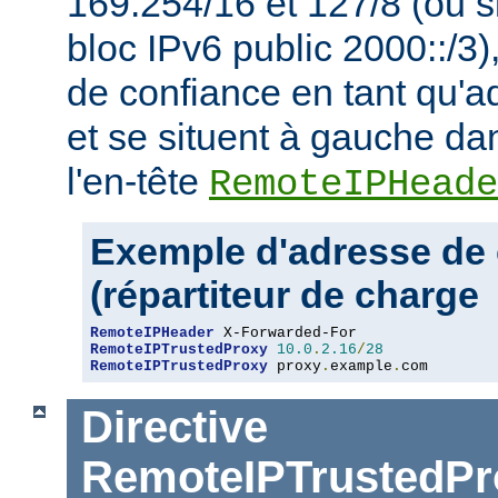
169.254/16 et 127/8 (ou s
bloc IPv6 public 2000::/3)
de confiance en tant qu'a
et se situent à gauche da
l'en-tête
RemoteIPHeade
Exemple d'adresse de 
(répartiteur de charge
RemoteIPHeader
RemoteIPTrustedProxy
10.0
.
2.16
/
28
RemoteIPTrustedProxy
 proxy
.
example
.
com
Directive
RemoteIPTrustedPr