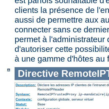
est parfois souhaitable d'
clients la présence de l'
aussi de permettre aux au
connecter sans ce dernier.
permet à l'administrateur
d'autoriser cette possibili
à une gamme d'hôtes au 
Directive
RemoteIP
Description:
Déclare les adresses IP clientes de l'intranet 
RemoteIPHeader
Syntaxe:
RemoteIPTrustedProxy
ip-mandataire
|
i
Contexte:
configuration globale, serveur virtuel
Statut:
Base
Module:
mod_remoteip