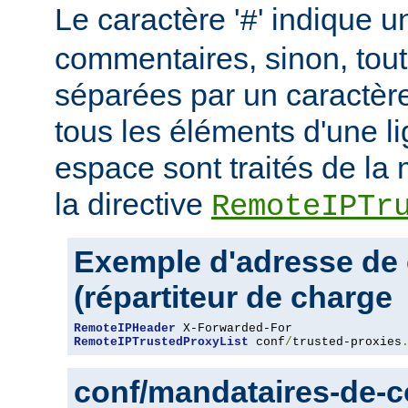
Le caractère '
' indique u
#
commentaires, sinon, tout
séparées par un caractère
tous les éléments d'une l
espace sont traités de l
la directive
RemoteIPTr
Exemple d'adresse de 
(répartiteur de charge
RemoteIPHeader
RemoteIPTrustedProxyList
 conf
/
trusted-proxies
conf/mandataires-de-co