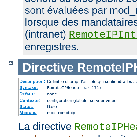
sont évaluées par mod_
lorsque des mandataires
(intranet)
RemoteIPInt
enregistrés.
Directive
RemoteIP
Description:
Définit le champ d'en-tête qui contiendra les a
Syntaxe:
RemoteIPHeader
en-tête
Défaut:
none
Contexte:
configuration globale, serveur virtuel
Statut:
Base
Module:
mod_remoteip
La directive
RemoteIPHe