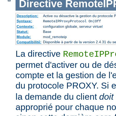
Directive
RemoteIPP
Description:
Active ou désactive la gestion du protocol
Syntaxe:
RemoteIPProxyProtocol On|Off
Contexte:
configuration globale, serveur virtuel
Statut:
Base
Module:
mod_remoteip
Compatibilité:
Disponible à partir de la version 2.4.31 du
La directive
RemoteIPPr
permet d'activer ou de dés
compte et la gestion de l
du protocole PROXY. Si el
la demande du client
doit
approprié pour chaque no