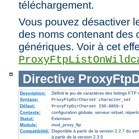
téléchargement.
Vous pouvez désactiver le
des noms contenant des 
génériques. Voir à cet effe
ProxyFtpListOnWildc
Directive
ProxyFtpD
Description:
Définit le jeu de caractères des listings FT
Syntaxe:
ProxyFtpDirCharset
character_set
Défaut:
ProxyFtpDirCharset ISO-8859-1
Contexte:
configuration globale, serveur virtuel, réperto
Statut:
Extension
Module:
mod_proxy_ftp
Compatibilité:
Disponible à partir de la version 2.2.7 du 
à partir de la version 2.3.5