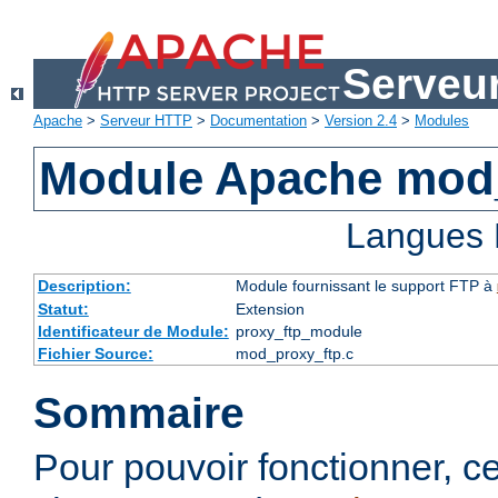
Serveu
Apache
>
Serveur HTTP
>
Documentation
>
Version 2.4
>
Modules
Module Apache mod
Langues 
Description:
Module fournissant le support FTP à
Statut:
Extension
Identificateur de Module:
proxy_ftp_module
Fichier Source:
mod_proxy_ftp.c
Sommaire
Pour pouvoir fonctionner, 