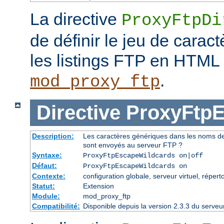
La directive
ProxyFtpDi
de définir le jeu de caract
les listings FTP en HTML
.
mod_proxy_ftp
Directive
ProxyFtpE
Description:
Les caractères génériques dans les noms de f
sont envoyés au serveur FTP ?
Syntaxe:
ProxyFtpEscapeWildcards on|off
Défaut:
ProxyFtpEscapeWildcards on
Contexte:
configuration globale, serveur virtuel, réperto
Statut:
Extension
Module:
mod_proxy_ftp
Compatibilité:
Disponible depuis la version 2.3.3 du serv