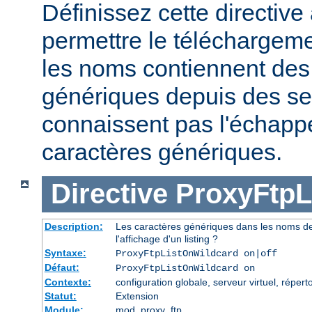
Définissez cette directive 
permettre le téléchargeme
les noms contiennent des
génériques depuis des se
connaissent pas l'échap
caractères génériques.
Directive
ProxyFtpL
Description:
Les caractères génériques dans les noms de
l'affichage d'un listing ?
Syntaxe:
ProxyFtpListOnWildcard on|off
Défaut:
ProxyFtpListOnWildcard on
Contexte:
configuration globale, serveur virtuel, réperto
Statut:
Extension
Module:
mod_proxy_ftp