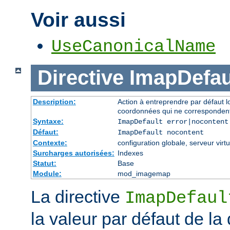
Voir aussi
UseCanonicalName
Directive
ImapDefau
Description:
Action à entreprendre par défaut 
coordonnées qui ne correspondent
Syntaxe:
ImapDefault error|nocontent
Défaut:
ImapDefault nocontent
Contexte:
configuration globale, serveur virtu
Surcharges autorisées:
Indexes
Statut:
Base
Module:
mod_imagemap
La directive
ImapDefaul
la valeur par défaut de la