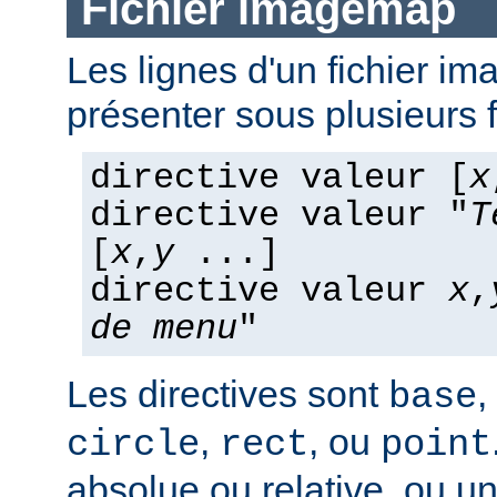
Fichier imagemap
Les lignes d'un fichier 
présenter sous plusieurs 
directive valeur [
x
directive valeur "
T
[
x
,
y
...]
directive valeur
x
,
de menu
"
Les directives sont
,
base
,
, ou
circle
rect
point
absolue ou relative, ou u