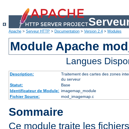
Serveu
Apache
>
Serveur HTTP
>
Documentation
>
Version 2.4
>
Modules
Module Apache mo
Langues Dispo
Description:
Traitement des cartes des zones int
du serveur
Statut:
Base
Identificateur de Module:
imagemap_module
Fichier Source:
mod_imagemap.c
Sommaire
Ce module traite les fichier