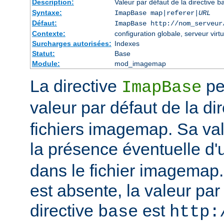
Description:
Valeur par défaut de la directive
b
Syntaxe:
ImapBase map|referer|
URL
Défaut:
ImapBase http://nom_serveur
Contexte:
configuration globale, serveur virtu
Surcharges autorisées:
Indexes
Statut:
Base
Module:
mod_imagemap
La directive
per
ImapBase
valeur par défaut de la di
fichiers imagemap. Sa val
la présence éventuelle d'
dans le fichier imagemap. 
est absente, la valeur par
directive
est
base
http: