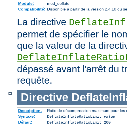
Module:
mod_deflate
Compatibilité:
Disponible à partir de la version 2.4.10 du
La directive
DeflateInf
permet de spécifier le no
que la valeur de la directi
DeflateInflateRatio
dépassé avant l'arrêt du t
requête.
Directive
DeflateInf
Description:
Ratio de décompression maximum pour les 
Syntaxe:
DeflateInflateRatioLimit
value
Défaut:
DeflateInflateRatioLimit 200