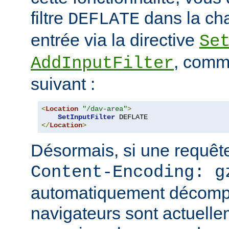
filtre
dans la cha
DEFLATE
entrée via la directive
Se
, comm
AddInputFilter
suivant :
<
Location
"/dav-area"
>
SetInputFilter
</
Location
>
Désormais, si une requête
Content-Encoding: g
automatiquement décomp
navigateurs sont actuell