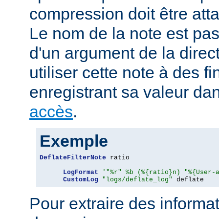
compression doit être att
Le nom de la note est pa
d'un argument de la direc
utiliser cette note à des fi
enregistrant sa valeur da
accès
.
Exemple
DeflateFilterNote
 ratio

LogFormat
'"%r" %b (%{ratio}n) "%{User-
CustomLog
"logs/deflate_log"
 deflate
Pour extraire des informa