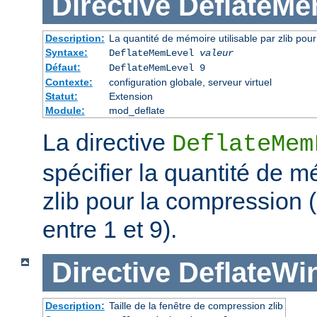
Directive
DeflateMe
Description:
La quantité de mémoire utilisable par zlib pou
Syntaxe:
DeflateMemLevel
valeur
Défaut:
DeflateMemLevel 9
Contexte:
configuration globale, serveur virtuel
Statut:
Extension
Module:
mod_deflate
La directive
DeflateMem
spécifier la quantité de m
zlib pour la compression 
entre 1 et 9).
Directive
DeflateWi
Description:
Taille de la fenêtre de compression zlib