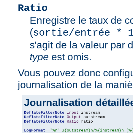
Ratio
Enregistre le taux de 
(
sortie/entrée * 
s'agit de la valeur par 
type
est omis.
Vous pouvez donc configu
journalisation de la maniè
Journalisation détaillé
DeflateFilterNote
Input
DeflateFilterNote
Output
DeflateFilterNote
Ratio
 ratio

LogFormat
'"%r" %{outstream}n/%{instream}n (%