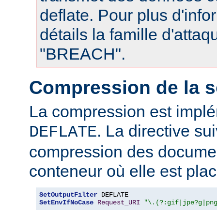
deflate. Pour plus d'info
détails la famille d'atta
"BREACH".
Compression de la s
La compression est impl
. La directive su
DEFLATE
compression des documen
conteneur où elle est plac
SetOutputFilter
SetEnvIfNoCase
Request_URI
"\.(?:gif|jpe?g|pn