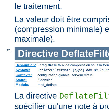
le traitement.
La valeur doit être compri
(compression minimale) e
maximale).
Directive
DeflateFil
Description:
Enregistre le taux de compression sous la form
Syntaxe:
DeflateFilterNote [
type
]
nom de la n
Contexte:
configuration globale, serveur virtuel
Statut:
Extension
Module:
mod_deflate
La directive
DeflateFil
spécifier qu'une note à p