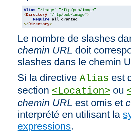
Alias
"/image"
"/ftp/pub/image"
<
Directory
"/ftp/pub/image"
>
Require
</
Directory
>
Le nombre de slashes da
chemin URL
doit corresp
slashes dans le chemin U
Si la directive
est d
Alias
section
ou
<Location>
chemin URL
est omis et
c
interprété en utilisant la
s
expressions
.