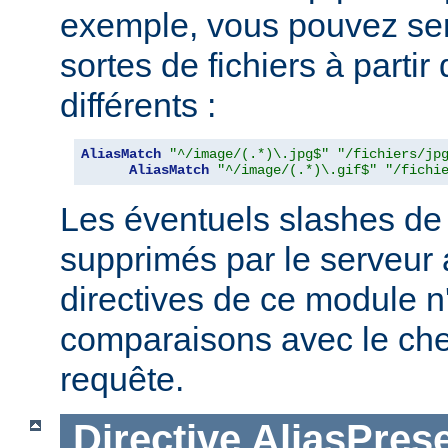
exemple, vous pouvez serv
sortes de fichiers à partir
différents :
AliasMatch
"^/image/(.*)\.jpg$"
"/fichiers/jp
AliasMatch
"^/image/(.*)\.gif$"
"/fichi
Les éventuels slashes de 
supprimés par le serveur 
directives de ce module n
comparaisons avec le ch
requête.
Directive
AliasPres