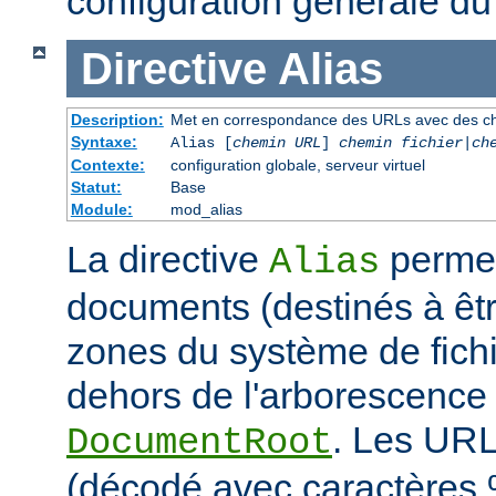
configuration générale du
Directive
Alias
Description:
Met en correspondance des URLs avec des ch
Syntaxe:
Alias [
chemin URL
]
chemin fichier
|
ch
Contexte:
configuration globale, serveur virtuel
Statut:
Base
Module:
mod_alias
La directive
permet
Alias
documents (destinés à êtr
zones du système de fichi
dehors de l'arborescence
. Les URL
DocumentRoot
(décodé avec caractères