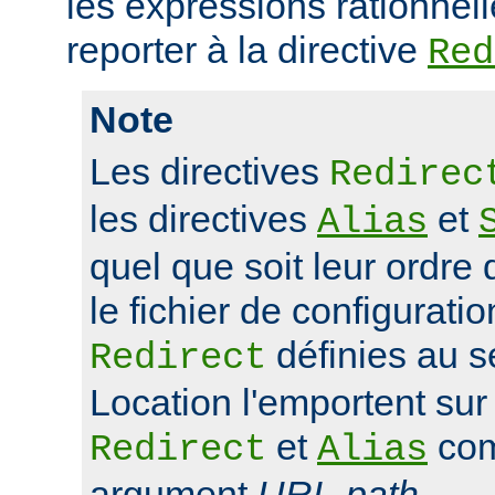
les expressions rationnell
reporter à la directive
Red
Note
Les directives
Redirec
les directives
et
Alias
quel que soit leur ordre 
le fichier de configuratio
définies au s
Redirect
Location l'emportent sur 
et
com
Redirect
Alias
argument
URL-path
.