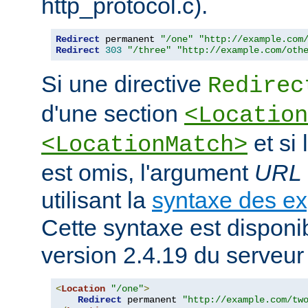
http_protocol.c).
Redirect
 permanent 
"/one"
"http://example.com
Redirect
303
"/three"
"http://example.com/oth
Si une directive
Redirec
d'une section
<Location
et si
<LocationMatch>
est omis, l'argument
URL
utilisant la
syntaxe des ex
Cette syntaxe est disponib
version 2.4.19 du serveu
<
Location
"/one"
>
Redirect
 permanent 
"http://example.com/tw