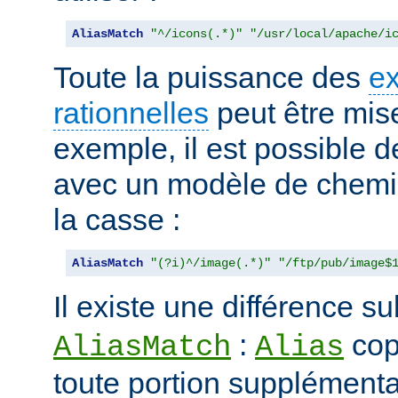
AliasMatch
"^/icons(.*)"
"/usr/local/apache/i
Toute la puissance des
e
rationnelles
peut être mise
exemple, il est possible d
avec un modèle de chemi
la casse :
AliasMatch
"(?i)^/image(.*)"
"/ftp/pub/image$
Il existe une différence su
:
cop
AliasMatch
Alias
toute portion supplémenta