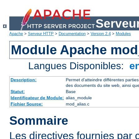
Serveu
Apache
>
Serveur HTTP
>
Documentation
>
Version 2.4
>
Modules
Module Apache mod_
Langues Disponibles:
e
Description:
Permet d'atteindre différentes partie
des documents du site web, ainsi que
Statut:
Base
Identificateur de Module:
alias_module
Fichier Source:
mod_alias.c
Sommaire
Les directives fournies par