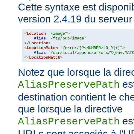
Cette syntaxe est disponib
version 2.4.19 du serveu
<
Location
"/image"
>
Alias
"/ftp/pub/image"
</
Location
>
<
LocationMatch
"/error/(?<NUMBER>[0-9]+)"
>
Alias
"/usr/local/apache/errors/%{env:MAT
</
LocationMatch
>
Notez que lorsque la dire
est
AliasPreservePath
destination contient le che
que lorsque la directive
est
AliasPreservePath
URLs sont associés à l'U