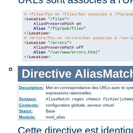
# /files/foo et /files/bar associés à /ftp/pu
<
Location
"/files"
>
AliasPreservePath
 on

Alias
"/ftp/pub/files"
</
Location
>
# /errors/foo et /errors/bar associés à /var/
<
Location
"/errors"
>
AliasPreservePath
 off

Alias
"/var/www/errors.html"
</
Location
>
Directive
AliasMatc
Description:
Met en correspondance des URLs avec le systèm
expressions rationnelles
Syntaxe:
AliasMatch
regex
chemin fichier
|
chem
Contexte:
configuration globale, serveur virtuel
Statut:
Base
Module:
mod_alias
Cette directive est identiq