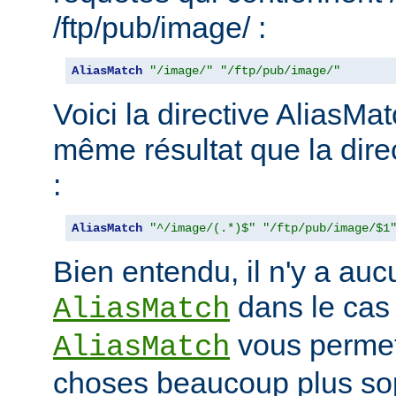
/ftp/pub/image/ :
AliasMatch
"/image/"
"/ftp/pub/image/"
Voici la directive AliasMat
même résultat que la dire
:
AliasMatch
"^/image/(.*)$"
"/ftp/pub/image/$1
Bien entendu, il n'y a aucu
dans le cas
AliasMatch
vous permet 
AliasMatch
choses beaucoup plus sop